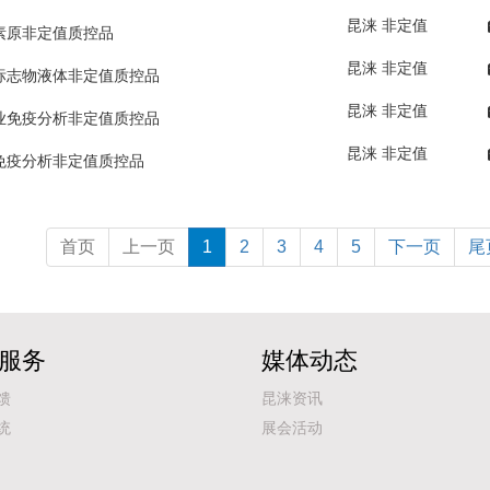
昆涞 非定值
素原非定值质控品
昆涞 非定值
标志物液体非定值质控品
昆涞 非定值
业免疫分析非定值质控品
昆涞 非定值
免疫分析非定值质控品
首页
上一页
1
2
3
4
5
下一页
尾
服务
媒体动态
馈
昆涞资讯
统
展会活动