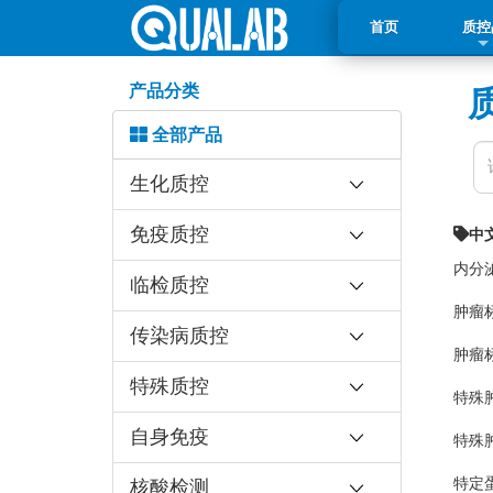
首页
质控
产品分类
全部产品
生化质控
免疫质控
中
内分
临检质控
肿瘤
传染病质控
肿瘤
特殊质控
特殊
自身免疫
特殊
特定
核酸检测