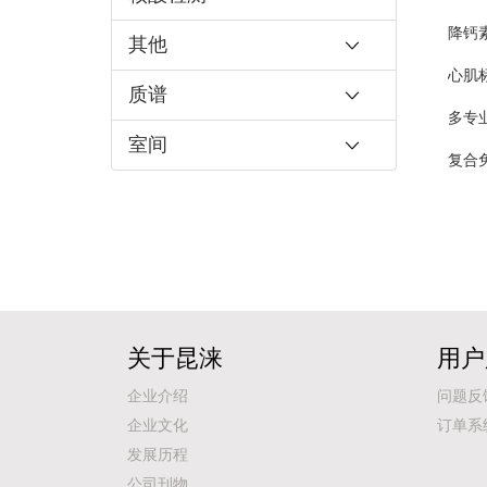
降钙
其他
心肌
质谱
多专
室间
复合
关于昆涞
用户
企业介绍
问题反
企业文化
订单系
发展历程
公司刊物