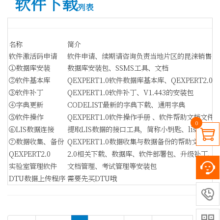
软件下载
列表
名称
简介
软件激活码申请
软件申请、续期请咨询负责当地片区的昆涞销售，
①数据库安装
数据库安装包、SSMS工具、文档
②软件基本库
QEXPERT1.0软件数据库基本库、QEXPERT2.0
③软件补丁
QEXPERT1.0软件补丁、V1.443的安装包
④字典更新
CODELIST最新的字典下载、通用字典
⑤软件操作
QEXPERT1.0软件操作手册 、软件帮助文档文件
0
⑥LIS数据连接
提取LIS数据的接口工具，简称小钥匙、listools、Q

⑦数据收集、备份
QEXPERT1.0数据收集与数据备份的帮助文档
QEXPERT2.0
2.0相关下载、数据库、软件部署包、升级补丁、
实验室管理软件
文档管理、考试管理等安装包
DTU数据上传程序
需要先买DTU哦
